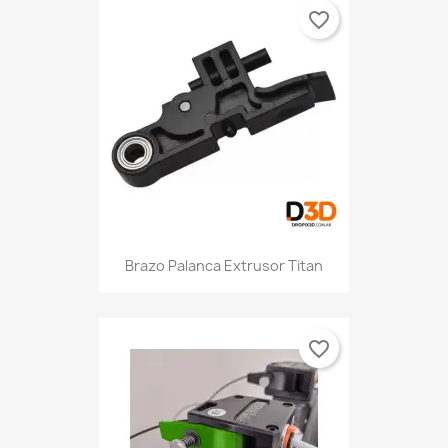
favorite_border
Brazo Palanca Extrusor Titan
favorite_border