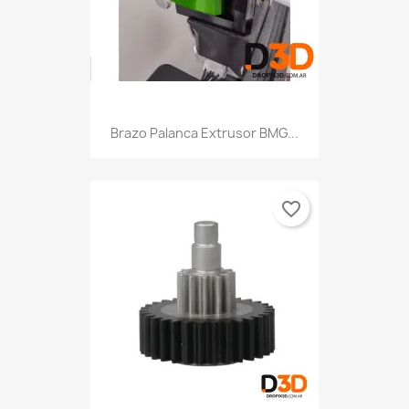
Brazo Palanca Extrusor BMG...
favorite_border