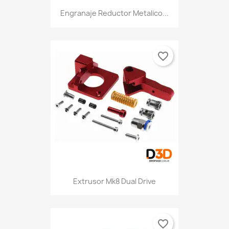
Engranaje Reductor Metalico...
favorite_border
Extrusor Mk8 Dual Drive
favorite_border