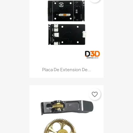
Placa De Extension De...
favorite_border