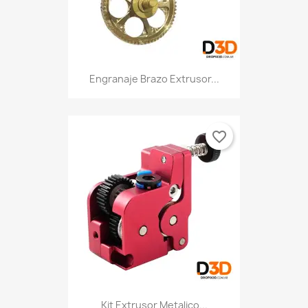
Engranaje Brazo Extrusor...
favorite_border
Kit Extrusor Metalico...