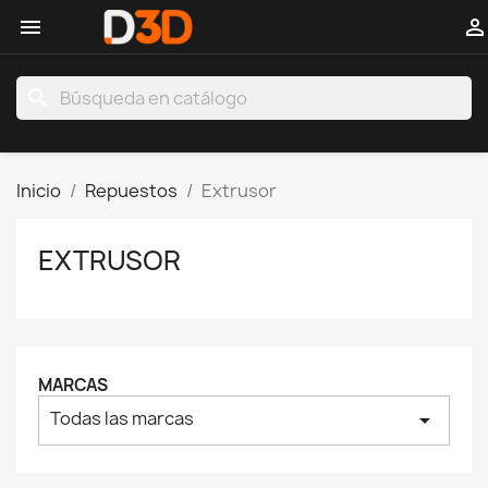


search
Inicio
Repuestos
Extrusor
EXTRUSOR
MARCAS
Todas las marcas
arrow_drop_down