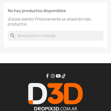
No hay productos disponibles
¡Estate atento! Próximamente se añadirán más
productos.
search