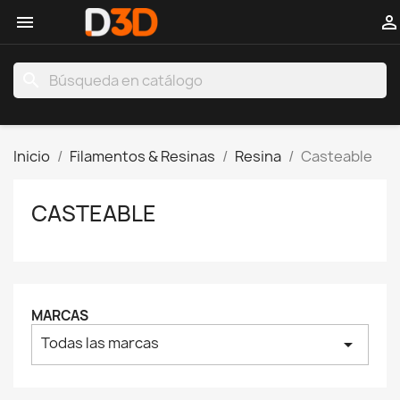


search
Inicio
Filamentos & Resinas
Resina
Casteable
CASTEABLE
MARCAS
Todas las marcas
arrow_drop_down